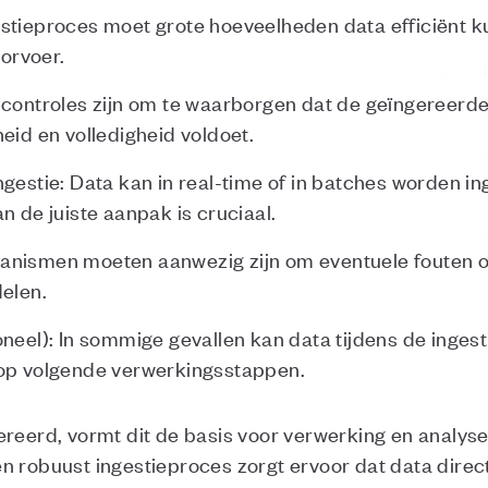
estieproces moet grote hoeveelheden data efficiënt k
orvoer.
 controles zijn om te waarborgen dat de geïngereerd
eid en volledigheid voldoet.
gestie: Data kan in real-time of in batches worden in
n de juiste aanpak is cruciaal.
nismen moeten aanwezig zijn om eventuele fouten of 
delen.
oneel): In sommige gevallen kan data tijdens de inge
 op volgende verwerkingsstappen.
ereerd, vormt dit de basis voor verwerking en analyse
n robuust ingestieproces zorgt ervoor dat data direct