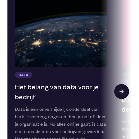
wordt verbeterd. Het doel is om aanbevelingen te
personaliseren en de gebruikerservaring te verhogen.
DATA
FRONT
WEB D
Het belang van data voor je
SOFTW
bedrijf
De we
deve
Data is een onvermijdelijk onderdeel van
bedrijfsvoering, ongeacht hoe groot of klein
In de ui
je organisatie is. Nu alles online gaat, is data
frontend
een cruciale bron voor bedrijven geworden.
het aant
Het speelt een essentiële rol in de