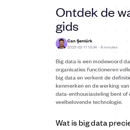
Ontdek de wa
gids
Can Şentürk
2023-02-17 13:34
-
8 minutes
Big data is een modewoord dat
organisaties functioneren voll
big data en verkent de defini
kenmerken en de werking van b
data-enthousiasteling bent of
veelbelovende technologie.
Wat is big data preci