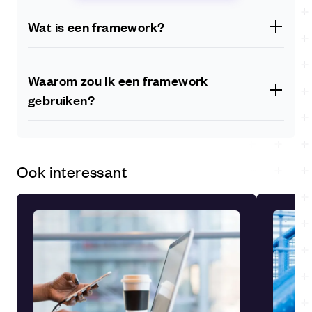
Wat is een framework?
Een framework is een softwaretool of bibliotheek die
een set van vooraf gebouwde componenten of
Waarom zou ik een framework
functionaliteiten biedt die ontwikkelaars kunnen
gebruiken?
gebruiken om applicaties efficiënter te bouwen.
Het gebruik van een framework kan tijd en moeite
besparen bij het ontwikkelen van een applicatie. Het
biedt een structuur en vooraf gedefinieerde code die
Ook interessant
ontwikkelaars kunnen benutten, wat de ontwikkeling
versnelt en resulteert in een meer onderhoudbare en
schaalbare applicatie.