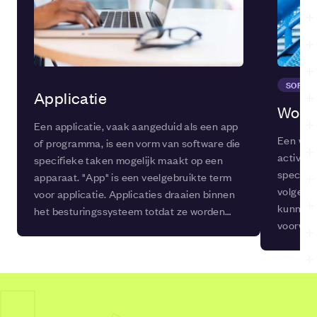
SOFTW
Applicatie
Work
Een applicatie, vaak aangeduid als een app
Een work
of programma, is een vorm van software die
activite
specifieke taken mogelijk maakt op een
specifie
apparaat. "App" is een veelgebruikte term
volgen 
voor applicatie. Applicaties draaien binnen
kunnen a
het besturingssysteem totdat ze worden
voorwaa
gesloten.
worden v
of proj
te organ