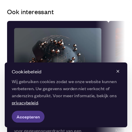
Voor online gamen of financiële systemen ligt de lat
lager, vaak onder de 30 of zelfs 10 ms.
Ook interessant
Cookiebeleid
Wij gebruiken cookies zodat we onze website kunnen
verbeteren. Uw gegevens worden niet verkocht of
anderszins gebruikt. Voor meer informatie, bekijk ons ​​
privacybeleid
.
Bandbreedte
DNS 
Accepteren
Bandbreedte verwijst naar de capaciteit
Een DNS
voor gegevensoverdracht van een
Name Sy