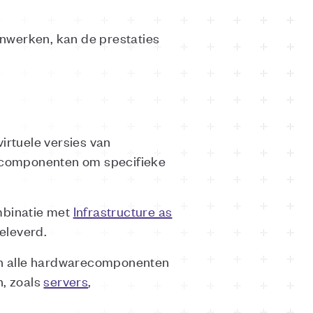
menwerken, kan de prestaties
irtuele versies van
ecomponenten om specifieke
mbinatie met
Infrastructure as
geleverd.
n alle hardwarecomponenten
, zoals
servers
,