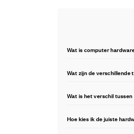
Wat is computer hardwar
Computerhardware verwijst naar 
(CPU), geheugen (RAM), harde sc
Wat zijn de verschillende
Er zijn verschillende soorten ha
en printers, opslagapparaten zoa
Wat is het verschil tusse
Hardware verwijst naar de fysie
toepassingen die op de hardware 
Hoe kies ik de juiste har
Bij het selecteren van hardware m