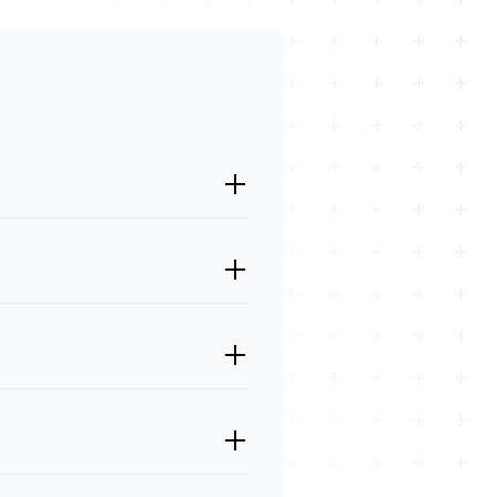
entrale verwerkingseenheid
 uitvoerapparaten zoals monitoren
U's en grafische kaarten.
t naar de programma's en
it en prijs. Onderzoek