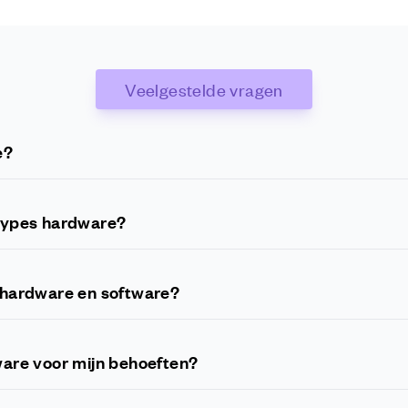
Veelgestelde vragen
e?
de fysieke componenten van een computersysteem, inclusief de c
hijf, moederbord, voeding en meer.
 types hardware?
rdware, waaronder invoerapparaten zoals toetsenborden en muizen,
ls harde schijven en USB-sticks, en verwerkingsapparaten zoals CP
n hardware en software?
ke componenten van een computersysteem, terwijl software verwijs
draaien.
dware voor mijn behoeften?
oet je rekening houden met factoren zoals prestaties, compatibilite