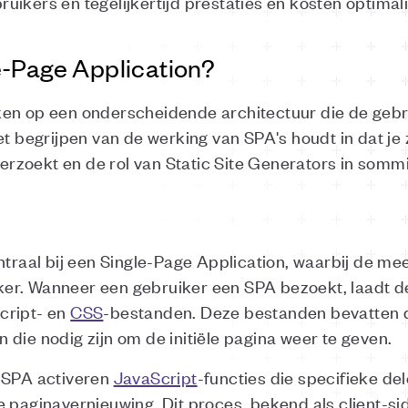
ikers en tegelijkertijd prestaties en kosten optimal
e-Page Application?
ken op een onderscheidende architectuur die de gebr
et begrijpen van de werking van SPA's houdt in dat je 
zoekt en de rol van Static Site Generators in sommi
ntraal bij een Single-Page Application, waarbij de me
er. Wanneer een gebruiker een SPA bezoekt, laadt 
cript- en
CSS
-bestanden. Deze bestanden bevatten d
 die nodig zijn om de initiële pagina weer te geven.
e SPA activeren
JavaScript
-functies die specifieke d
e paginavernieuwing. Dit proces, bekend als client-si