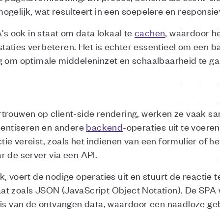
ogelijk, wat resulteert in een soepelere en responsi
A's ook in staat om data lokaal te
cachen
, waardoor h
aties verbeteren. Het is echter essentieel om een bal
g om optimale middeleninzet en schaalbaarheid te g
rtrouwen op client-side rendering, werken ze vaak s
thentiseren en andere
backend
-operaties uit te voer
actie vereist, zoals het indienen van een formulier of 
r de server via een API.
, voert de nodige operaties uit en stuurt de reactie 
at zoals JSON (JavaScript Object Notation). De SPA 
asis van de ontvangen data, waardoor een naadloze g