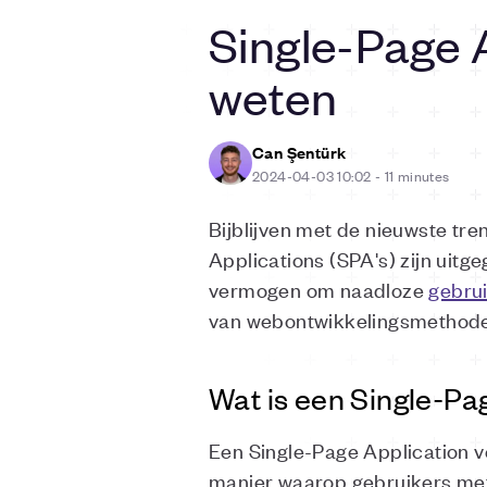
Single-Page A
weten
Can Şentürk
2024-04-03 10:02
-
11 minutes
Bijblijven met de nieuwste tre
Applications (SPA's) zijn uit
vermogen om naadloze
gebru
van
webontwikkelingsmethod
Wat is een Single-Pa
Een Single-Page Application v
manier waarop gebruikers met w