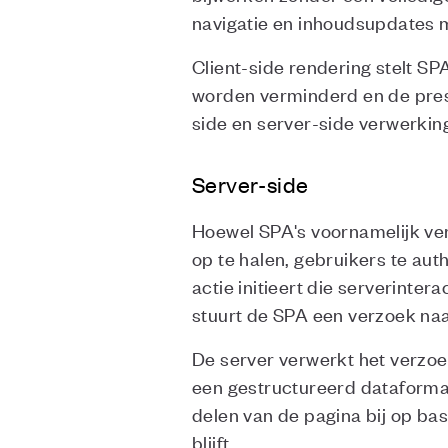
navigatie en inhoudsupdates m
Client-side rendering stelt SP
worden verminderd en de prest
side en server-side verwerkin
Server-side
Hoewel SPA's voornamelijk ve
op te halen, gebruikers te au
actie initieert die serverinter
stuurt de SPA een verzoek naa
De server verwerkt het verzoek
een gestructureerd dataforma
delen van de pagina bij op b
blijft.