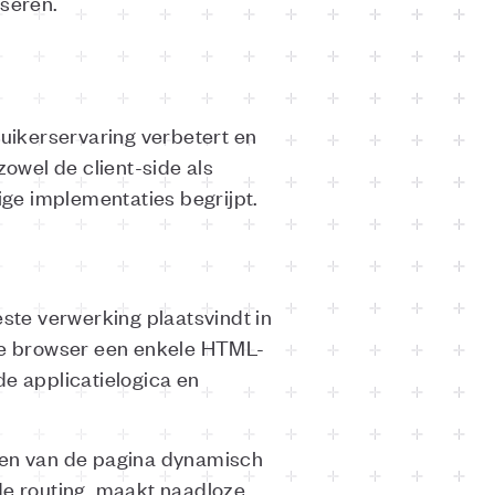
iseren.
uikerservaring verbetert en
zowel de client-side als
ge implementaties begrijpt.
este verwerking plaatsvindt in
de browser een enkele HTML-
e applicatielogica en
elen van de pagina dynamisch
de routing, maakt naadloze