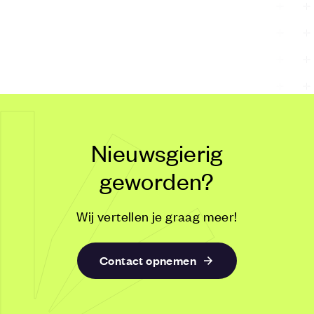
storage, and content delivery services.
vormen v
as a ser
(PaaS), 
serverle
Nieuwsgierig
geworden?
Wij vertellen je graag meer!
Contact opnemen