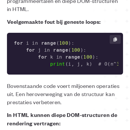
programmeertalen en diepe DOM-structuren
in HTML.
Veelgemaakte fout bij geneste loops:
for
 i in 
range
(
100
for
 j in 
range
(
100
for
 k in 
range
(
100
print
(i, j, k)  # O(n^
3
) c
Bovenstaande code voert miljoenen operaties
uit. Een heroverweging van de structuur kan
prestaties verbeteren.
In HTML kunnen diepe DOM-structuren de
rendering vertragen: