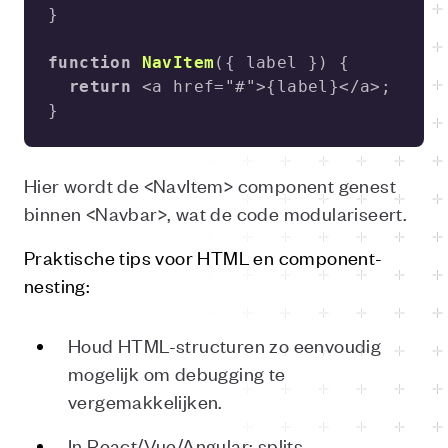
function
NavItem
(
{ label }
) 
return
}
Hier wordt de <NavItem> component genest
binnen <Navbar>, wat de code modulariseert.
Praktische tips voor HTML en component-
nesting:
Houd HTML-structuren zo eenvoudig
mogelijk om debugging te
vergemakkelijken.
In React/Vue/Angular: splits