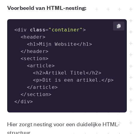
Voorbeeld van HTML-nesting:
<div 
class
=
"container"
</div>
Hier zorgt nesting voor een duidelijke HTML-
structuur.