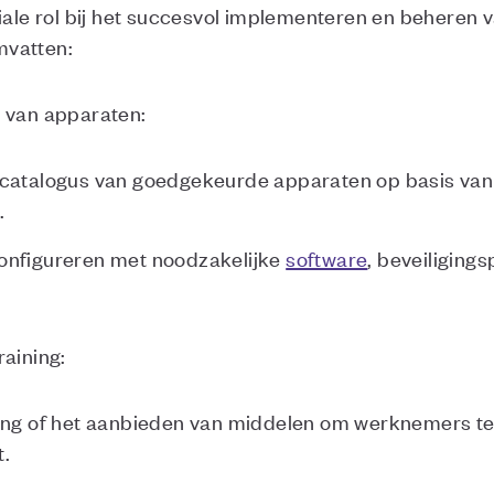
uciale rol bij het succesvol implementeren en beher
mvatten:
e van apparaten:
catalogus van goedgekeurde apparaten op basis van p
s.
onfigureren met noodzakelijke
software
, beveiliging
.
raining:
ing of het aanbieden van middelen om werknemers te 
t.