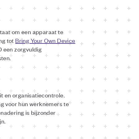
taat om een apparaat te
ing tot
Bring Your Own Device
D een zorgvuldig
sten.
t en organisatiecontrole.
ing voor hun werknemers te
nadering is bijzonder
jn.