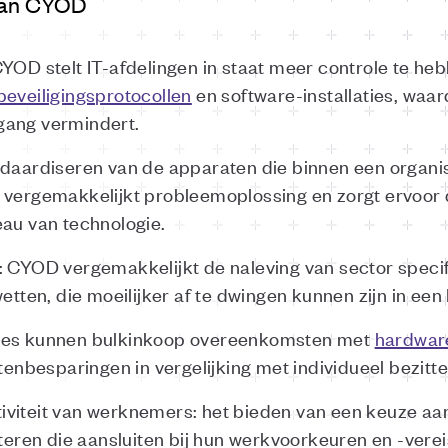
 van CYOD
CYOD stelt IT-afdelingen in staat meer controle te he
beveiligingsprotocollen
en software-installaties, waar
gang vermindert.
ndaardiseren van de apparaten die binnen een organi
, vergemakkelijkt probleemoplossing en zorgt ervoor
eau van technologie.
: CYOD vergemakkelijkt de naleving van sector speci
ten, die moeilijker af te dwingen kunnen zijn in e
ties kunnen bulkinkoop overeenkomsten met
hardwar
stenbesparingen in vergelijking met individueel bezitt
iviteit van werknemers: het bieden van een keuze a
cteren die aansluiten bij hun werkvoorkeuren en -verei