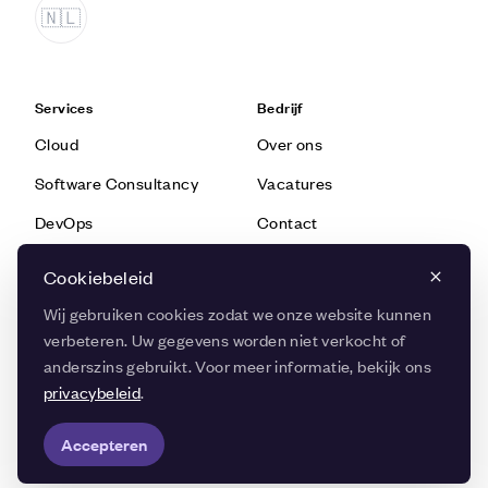
Services
Bedrijf
Cloud
Over ons
Software Consultancy
Vacatures
DevOps
Contact
Software Technologie
Cookiebeleid
Data & AI
Wij gebruiken cookies zodat we onze website kunnen
verbeteren. Uw gegevens worden niet verkocht of
anderszins gebruikt. Voor meer informatie, bekijk ons ​​
Kennis
Snel navigeren
privacybeleid
.
Blog
Succesverhalen
Accepteren
Kennisbank