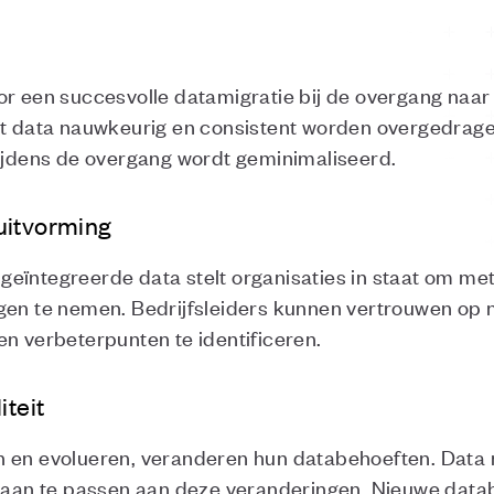
or een succesvolle datamigratie bij de overgang naa
at data nauwkeurig en consistent worden overgedrage
tijdens de overgang wordt geminimaliseerd.
uitvorming
eïntegreerde data stelt organisaties in staat om me
gen te nemen. Bedrijfsleiders kunnen vertrouwen op 
en verbeterpunten te identificeren.
iteit
n en evolueren, veranderen hun databehoeften. Data
ch aan te passen aan deze veranderingen. Nieuwe dat