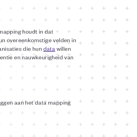
mapping houdt in dat
un overeenkomstige velden in
anisaties die hun
data
willen
tentie en nauwkeurigheid van
liggen aan het data mapping