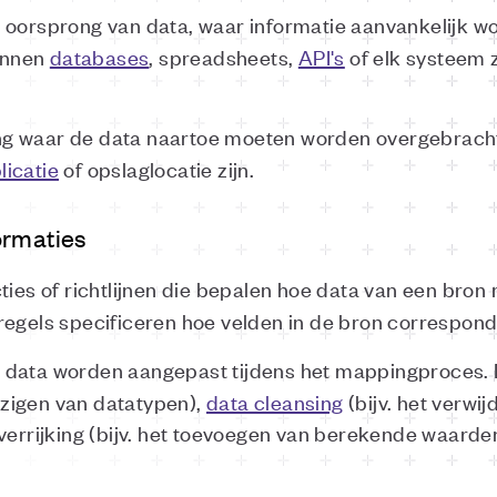
e oorsprong van data, waar informatie aanvankelijk w
unnen
databases
, spreadsheets,
API's
of elk systeem z
g waar de data naartoe moeten worden overgebracht, 
licatie
of opslaglocatie zijn.
ormaties
cties of richtlijnen die bepalen hoe data van een br
regels specificeren hoe velden in de bron correspond
 data worden aangepast tijdens het mappingproces. 
ijzigen van datatypen),
data cleansing
(bijv. het verwi
verrijking (bijv. het toevoegen van berekende waarde