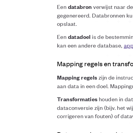
Een
verwijst naar d
databron
gegenereerd. Databronnen k
opslaat.
Een
is de bestemmin
datadoel
kan een andere database,
app
Mapping regels en transf
zijn de instru
Mapping regels
aan data in een doel. Mapping
houden in dat
Transformaties
dataconversie zijn (bijv. het w
corrigeren van fouten) of data